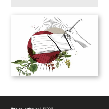
[brb_collection id="15699"]