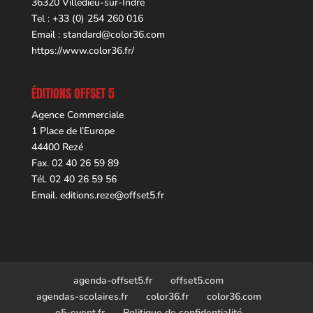
36320 Villedieu-sur-Indre
Tel : +33 (0) 254 260 016
Email :
standard@color36.com
https://www.color36.fr/
ÉDITIONS OFFSET 5
Agence Commerciale
1 Place de l’Europe
44400 Rezé
Fax. 02 40 26 59 89
Tél. 02 40 26 59 56
Email.
editions.reze@offset5.fr
agenda-offset5.fr
offset5.com
agendas-scolaires.fr
color36.fr
color36.com
o5-event.fr
Politique de confidentialité