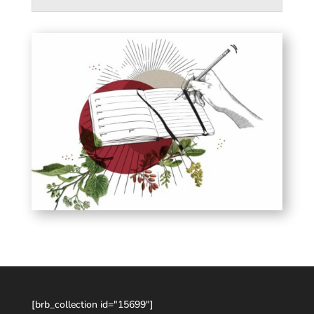
[brb_collection id="15699"]