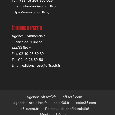
Tel : +33 (0) 254 260 016
Email :
standard@color36.com
https://www.color36.fr/
ÉDITIONS OFFSET 5
Agence Commerciale
1 Place de l’Europe
44400 Rezé
Fax. 02 40 26 59 89
Tél. 02 40 26 59 56
Email.
editions.reze@offset5.fr
agenda-offset5.fr
offset5.com
agendas-scolaires.fr
color36.fr
color36.com
o5-event.fr
Politique de confidentialité
Mentions Légales