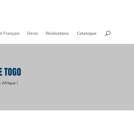
t Français
Devis
Réalisations
Catalogue
E TOGO
 Afrique !