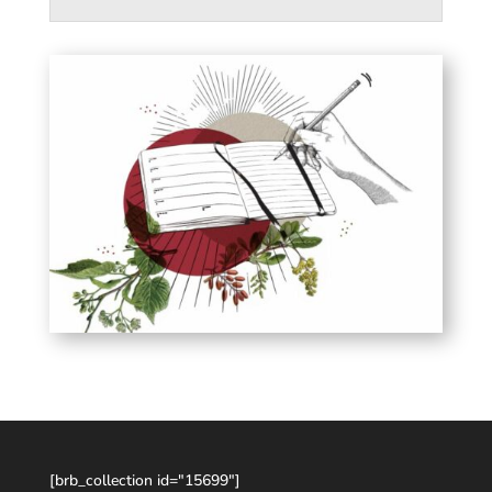
[brb_collection id="15699"]