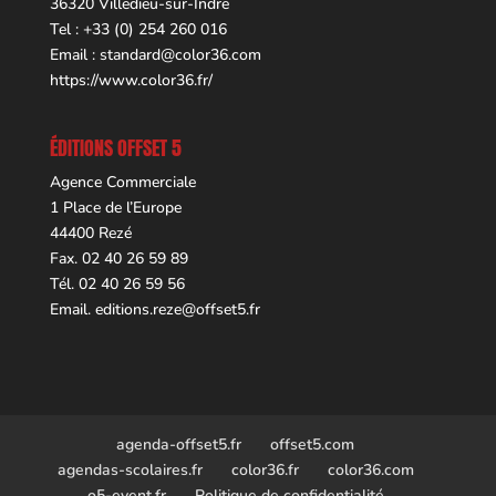
36320 Villedieu-sur-Indre
Tel : +33 (0) 254 260 016
Email :
standard@color36.com
https://www.color36.fr/
ÉDITIONS OFFSET 5
Agence Commerciale
1 Place de l’Europe
44400 Rezé
Fax. 02 40 26 59 89
Tél. 02 40 26 59 56
Email.
editions.reze@offset5.fr
agenda-offset5.fr
offset5.com
agendas-scolaires.fr
color36.fr
color36.com
o5-event.fr
Politique de confidentialité