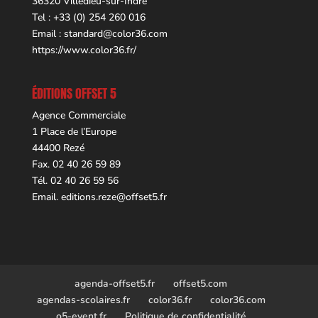
36320 Villedieu-sur-Indre
Tel : +33 (0) 254 260 016
Email :
standard@color36.com
https://www.color36.fr/
ÉDITIONS OFFSET 5
Agence Commerciale
1 Place de l’Europe
44400 Rezé
Fax. 02 40 26 59 89
Tél. 02 40 26 59 56
Email.
editions.reze@offset5.fr
agenda-offset5.fr
offset5.com
agendas-scolaires.fr
color36.fr
color36.com
o5-event.fr
Politique de confidentialité