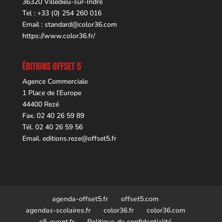
36320 Villedieu-sur-Indre
Tel : +33 (0) 254 260 016
Email :
standard@color36.com
https://www.color36.fr/
ÉDITIONS OFFSET 5
Agence Commerciale
1 Place de l’Europe
44400 Rezé
Fax. 02 40 26 59 89
Tél. 02 40 26 59 56
Email.
editions.reze@offset5.fr
agenda-offset5.fr
offset5.com
agendas-scolaires.fr
color36.fr
color36.com
o5-event.fr
Politique de confidentialité