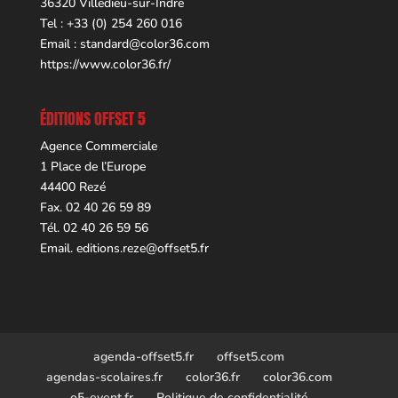
36320 Villedieu-sur-Indre
Tel : +33 (0) 254 260 016
Email :
standard@color36.com
https://www.color36.fr/
ÉDITIONS OFFSET 5
Agence Commerciale
1 Place de l’Europe
44400 Rezé
Fax. 02 40 26 59 89
Tél. 02 40 26 59 56
Email.
editions.reze@offset5.fr
agenda-offset5.fr
offset5.com
agendas-scolaires.fr
color36.fr
color36.com
o5-event.fr
Politique de confidentialité