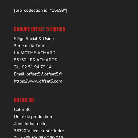
[brb_collection id="15699"]
GROUPE OFFSET 5 ÉDITION
Siège Social & Usine
3 rue de la Tour
LA MOTHE ACHARD
85150 LES ACHARDS
Tél. 02 51 94 79 14
Email.
offset5@offset5.fr
https://www.offset5.com
COLOR 36
Color 36
Unité de production
Zone Industrielle,
36320 Villedieu-sur-Indre
Tel : +33 (0) 254 260 016