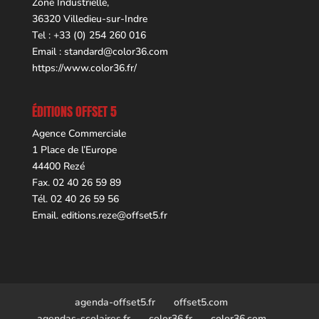
Zone Industrielle,
36320 Villedieu-sur-Indre
Tel : +33 (0) 254 260 016
Email :
standard@color36.com
https://www.color36.fr/
ÉDITIONS OFFSET 5
Agence Commerciale
1 Place de l’Europe
44400 Rezé
Fax. 02 40 26 59 89
Tél. 02 40 26 59 56
Email.
editions.reze@offset5.fr
agenda-offset5.fr
offset5.com
agendas-scolaires.fr
color36.fr
color36.com