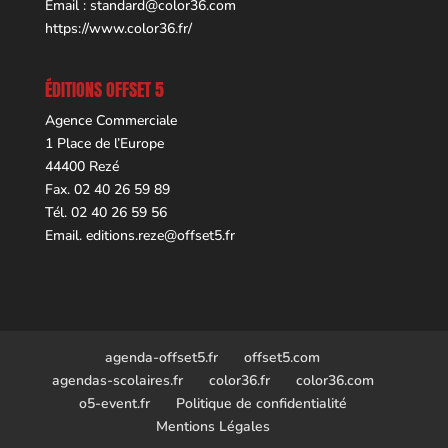
Email :
standard@color36.com
https://www.color36.fr/
ÉDITIONS OFFSET 5
Agence Commerciale
1 Place de l’Europe
44400 Rezé
Fax. 02 40 26 59 89
Tél. 02 40 26 59 56
Email.
editions.reze@offset5.fr
agenda-offset5.fr
offset5.com
agendas-scolaires.fr
color36.fr
color36.com
o5-event.fr
Politique de confidentialité
Mentions Légales