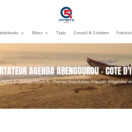
Notebooks
Blocs
Typiz
Conseil & Création
Fabrican
RTATEUR AGENDA ABENGOUROU - COTE D'I
nfiance au Groupe Offset 5 - Premier Exportateur Français d'Agendas en