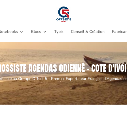
Notebooks
Blocs
Typiz
Conseil & Création
Fabrican
ROSSISTE AGENDAS ODIENNÉ - COTE D'IVOI
nfiance au Groupe Offset 5 - Premier Exportateur Français d'Agendas en