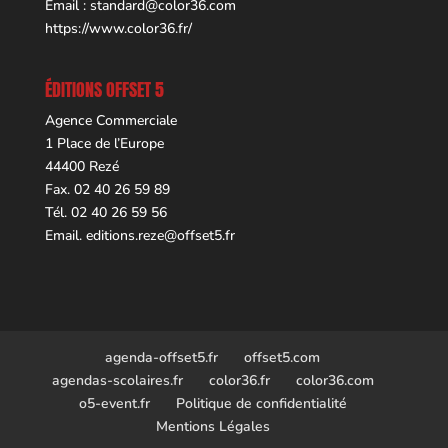
Email :
standard@color36.com
https://www.color36.fr/
ÉDITIONS OFFSET 5
Agence Commerciale
1 Place de l’Europe
44400 Rezé
Fax. 02 40 26 59 89
Tél. 02 40 26 59 56
Email.
editions.reze@offset5.fr
agenda-offset5.fr
offset5.com
agendas-scolaires.fr
color36.fr
color36.com
o5-event.fr
Politique de confidentialité
Mentions Légales