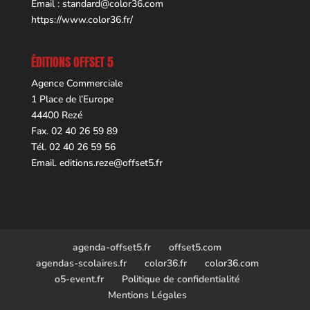
Email :
standard@color36.com
https://www.color36.fr/
ÉDITIONS OFFSET 5
Agence Commerciale
1 Place de l’Europe
44400 Rezé
Fax. 02 40 26 59 89
Tél. 02 40 26 59 56
Email.
editions.reze@offset5.fr
agenda-offset5.fr
offset5.com
agendas-scolaires.fr
color36.fr
color36.com
o5-event.fr
Politique de confidentialité
Mentions Légales