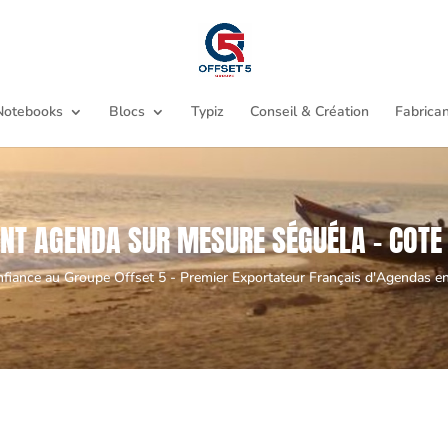
Notebooks
Blocs
Typiz
Conseil & Création
Fabrican
NT AGENDA SUR MESURE SÉGUÉLA - COTE 
nfiance au Groupe Offset 5 - Premier Exportateur Français d'Agendas en