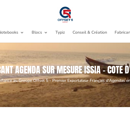
Notebooks
Blocs
Typiz
Conseil & Création
Fabrican
CANT AGENDA SUR MESURE ISSIA - COTE D'
nfiance au Groupe Offset 5 - Premier Exportateur Français d'Agendas en