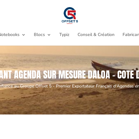
Notebooks
Blocs
Typiz
Conseil & Création
Fabrican
ANT AGENDA SUR MESURE DALOA - COTE D
nfiance au Groupe Offset 5 - Premier Exportateur Français d'Agendas en