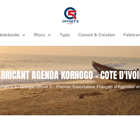
Notebooks
Blocs
Typiz
Conseil & Création
Fabrican
ABRICANT AGENDA KORHOGO - COTE D'IVOI
nfiance au Groupe Offset 5 - Premier Exportateur Français d'Agendas en