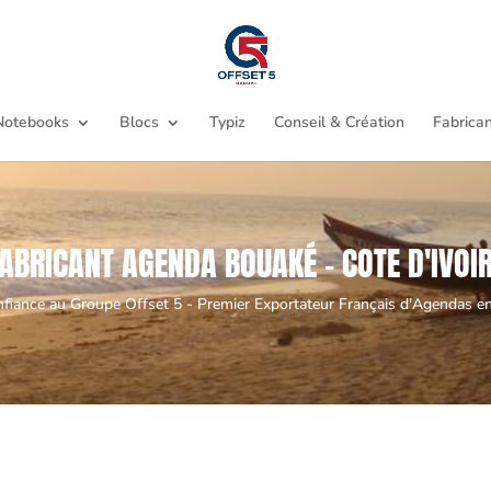
Notebooks
Blocs
Typiz
Conseil & Création
Fabrican
ABRICANT AGENDA BOUAKÉ - COTE D'IVOI
nfiance au Groupe Offset 5 - Premier Exportateur Français d'Agendas en