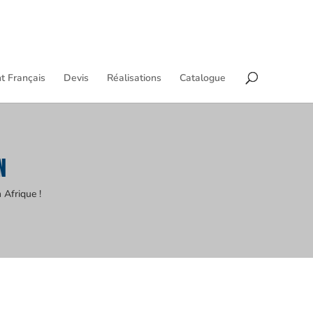
t Français
Devis
Réalisations
Catalogue
N
 Afrique !