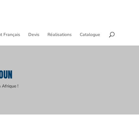
t Français
Devis
Réalisations
Catalogue
OUN
 Afrique !