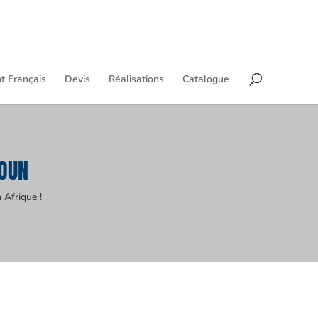
t Français
Devis
Réalisations
Catalogue
OUN
 Afrique !