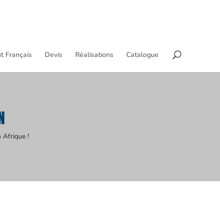
t Français
Devis
Réalisations
Catalogue
N
 Afrique !