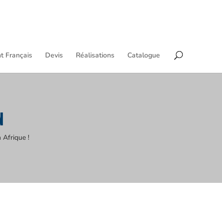
t Français
Devis
Réalisations
Catalogue
N
 Afrique !