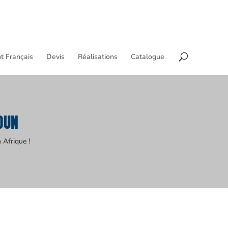
t Français
Devis
Réalisations
Catalogue
OUN
 Afrique !