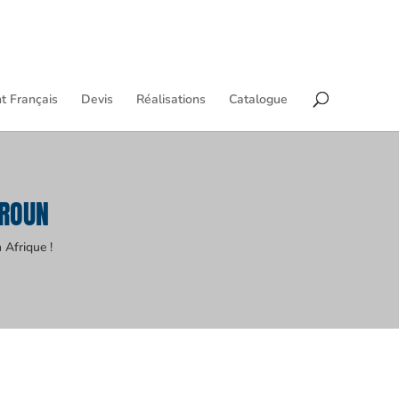
t Français
Devis
Réalisations
Catalogue
EROUN
 Afrique !