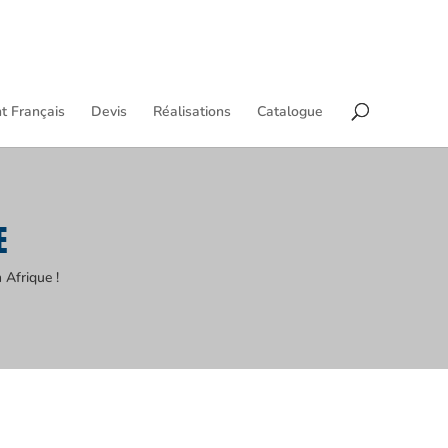
t Français
Devis
Réalisations
Catalogue
E
 Afrique !