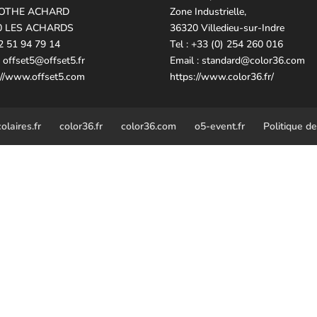
OTHE ACHARD
Zone Industrielle,
0 LES ACHARDS
36320 Villedieu-sur-Indre
02 51 94 79 14
Tel : +33 (0) 254 260 016
.
offset5@offset5.fr
Email :
standard@color36.com
://www.offset5.com
https://www.color36.fr/
laires.fr
color36.fr
color36.com
o5-event.fr
Politique de