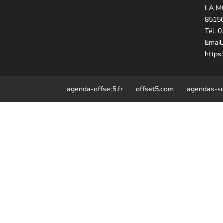
LA M
8515
Tél. 
Email
https
agenda-offset5.fr
offset5.com
agendas-sco