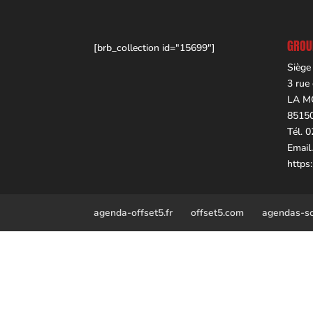
GROUP
[brb_collection id="15699"]
Siège
3 rue
LA M
8515
Tél. 
Email
https
agenda-offset5.fr
offset5.com
agendas-sco