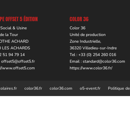
E OFFSET 5 ÉDITION
COLOR 36
 Social & Usine
Color 36
 de la Tour
Unité de production
OTHE ACHARD
Zone Industrielle,
0 LES ACHARDS
36320 Villedieu-sur-Indre
02 51 94 79 14
Tel : +33 (0) 254 260 016
.
offset5@offset5.fr
Email :
standard@color36.com
://www.offset5.com
https://www.color36.fr/
laires.fr
color36.fr
color36.com
o5-event.fr
Politique de