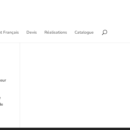
t Français
Devis
Réalisations
Catalogue
teur
e
de